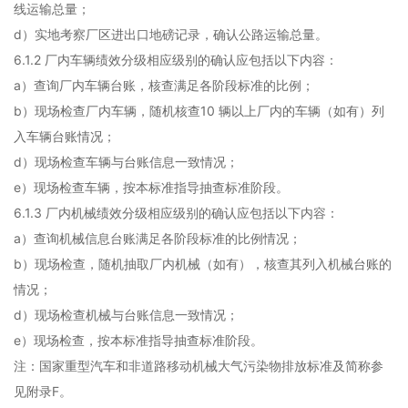
线运输总量；
d）实地考察厂区进出口地磅记录，确认公路运输总量。
6.1.2 厂内车辆绩效分级相应级别的确认应包括以下内容：
a）查询厂内车辆台账，核查满足各阶段标准的比例；
b）现场检查厂内车辆，随机核查10 辆以上厂内的车辆（如有）列
入车辆台账情况；
d）现场检查车辆与台账信息一致情况；
e）现场检查车辆，按本标准指导抽查标准阶段。
6.1.3 厂内机械绩效分级相应级别的确认应包括以下内容：
a）查询机械信息台账满足各阶段标准的比例情况；
b）现场检查，随机抽取厂内机械（如有），核查其列入机械台账的
情况；
d）现场检查机械与台账信息一致情况；
e）现场检查，按本标准指导抽查标准阶段。
注：国家重型汽车和非道路移动机械大气污染物排放标准及简称参
见附录F。