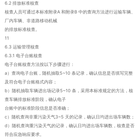
6.2 排放标准核查
核查人员可通过本标准附录A 和附录B 中的查询方法进行运输车辆、
厂内车辆、非道路移动机械
的排放标准核查。
11
6.3 运输管理核查
6.3.1 电子台账核查
电子台账核查方法按以下步骤进行：
a）查询电子台账，随机抽取5~10 条记录，确认信息是否填写完整
及符合电子台账格式内容；
b）随机抽取车辆进出场记录5~10 条，采用本标准规定的方法，核
查车辆排放标准阶段，确认电子
台账中的标准阶段信息是否准确；
c）随机查询非重污染天气3~5 天的记录，确认日均进出场车辆数；
d）随机查询重污染天气的记录，确认日均进出场车辆数，核查是否
符合应急响应要求。